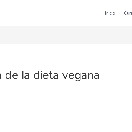
Inicio
Cur
 de la dieta vegana