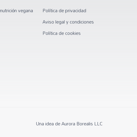
nutrición vegana
Política de privacidad
Aviso legal y condiciones
Política de cookies
Una idea de Aurora Borealis LLC