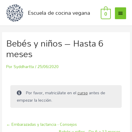
Escuela de cocina vegana
0
Bebés y niños – Hasta 6
meses
Por
Syddhartta
/
25/06/2020
Por favor, matricúlate en el
curso
antes de
empezar la lección.
Embarazadas y lactancia - Consejos
Bebés y niños - De 6 a 12 meses